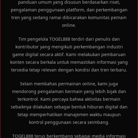
panduan umum yang disusun berdasarkan riset,
pengalaman penggunaan platform, dan perkembangan
tren yang sedang ramai dibicarakan komunitas pemain
online.
Tim pengelola TOGEL888 terdiri dari penulis dan
kontributor yang mengikuti perkembangan industri
game digital secara aktif. Kami melakukan pembaruan
konten secara berkala untuk memastikan informasi yang
tersedia tetap relevan dengan kondisi dan tren terbaru.
Selain membahas permainan online, kami juga
mendorong pengalaman bermain yang lebih bijak dan
terkontrol. Kami percaya bahwa aktivitas bermain
sebaiknya dilakukan sebagai bentuk hiburan digital dan
tetap memperhatikan manajemen waktu maupun
kontrol penggunaan secara seimbang.
TOGEL888 terus berkembang sebagai media informasi