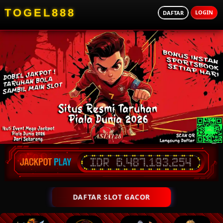
TOGEL888
LOGIN
DAFTAR
DAFTAR SLOT GACOR