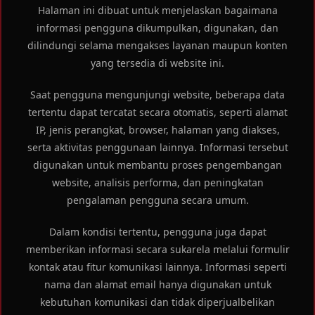
Halaman ini dibuat untuk menjelaskan bagaimana
informasi pengguna dikumpulkan, digunakan, dan
dilindungi selama mengakses layanan maupun konten
yang tersedia di website ini.
Saat pengguna mengunjungi website, beberapa data
tertentu dapat tercatat secara otomatis, seperti alamat
IP, jenis perangkat, browser, halaman yang diakses,
serta aktivitas penggunaan lainnya. Informasi tersebut
digunakan untuk membantu proses pengembangan
website, analisis performa, dan peningkatan
pengalaman pengguna secara umum.
Dalam kondisi tertentu, pengguna juga dapat
memberikan informasi secara sukarela melalui formulir
kontak atau fitur komunikasi lainnya. Informasi seperti
nama dan alamat email hanya digunakan untuk
kebutuhan komunikasi dan tidak diperjualbelikan