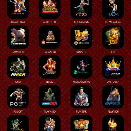
ADVANTPLAY
ASTROTECH
CQ9 GAMING
FLOWGAMING
GAMATRON
HABANERO
ION SLOT
JDB
JOKER
LIVE22
MICROGAMING
ONETOUCH
PG SOFT
PLAY’N GO
PLAYSTAR
PLAYTECH